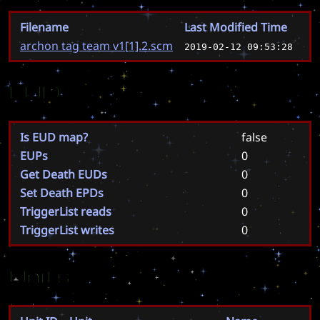
Filename
Last Modified Time
archon tag team v1[1].2.scm
2019-02-12 09:53:28
EUD
Is EUD map?
false
EUPs
0
Get Death EUDs
0
Set Death EPDs
0
TriggerList reads
0
TriggerList writes
0
Units