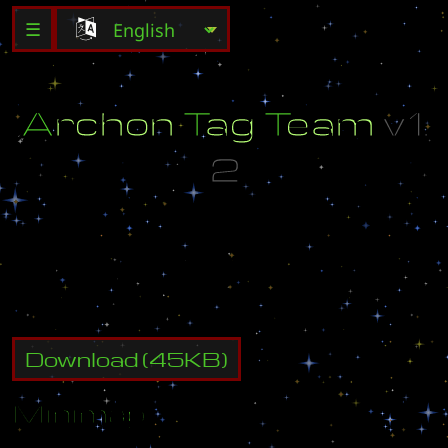
☰
A
r
c
h
o
n
T
a
g
T
e
a
m
v
1
.
2
M
a
p
m
a
d
e
b
y
H
i
h
o
-
E
(
A
)
Download
(
45
KB)
Minimap