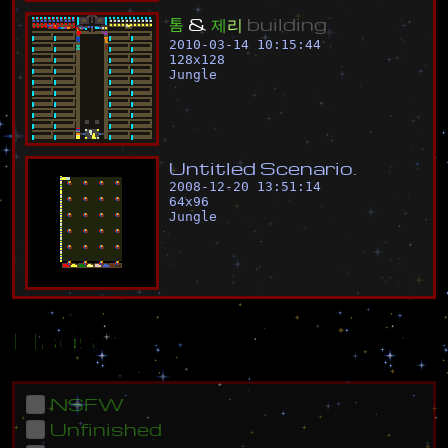
톰
&
제
리
b
u
i
l
d
i
n
g
2010-03-14 10:15:44
128
x
128
Jungle
U
n
t
i
t
l
e
d
S
c
e
n
a
r
i
o
.
2008-12-20 13:51:14
64
x
96
Jungle
Flags
NSFW
Unfinished