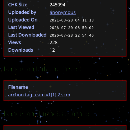
CHK Size
245094
Uploaded by
anonymous
Uploaded On
2021-03-28 04:11:13
Last Viewed
2026-07-30 06:50:02
Last Downloaded
2026-07-28 22:54:46
Views
228
Downloads
12
Known Filenames
Filename
archon tag team v1[1].2.scm
Known Timestamps