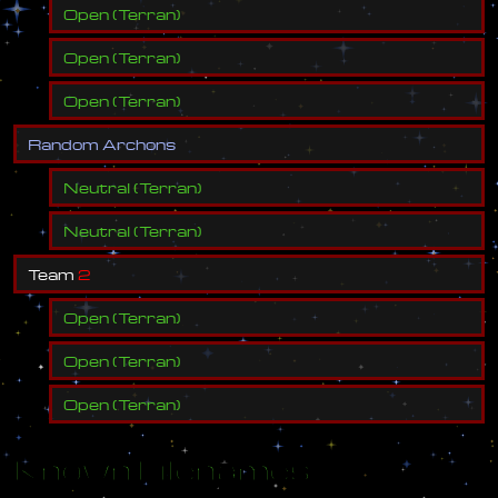
Open
(
Terran
)
Open
(
Terran
)
Open
(
Terran
)
R
a
n
d
o
m
A
r
c
h
o
n
s
Neutral
(
Terran
)
Neutral
(
Terran
)
T
e
a
m
2
Open
(
Terran
)
Open
(
Terran
)
Open
(
Terran
)
Known Filenames