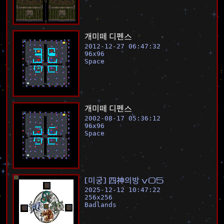
개
미
떼
디
펜
스
2012-12-27 06:47:32
96
x
96
Space
개
미
떼
디
펜
스
2002-08-17 05:36:12
96
x
96
Space
[
미
궁
]
四
神
의
방
v
0
5
2025-12-12 10:47:22
256
x
256
Badlands