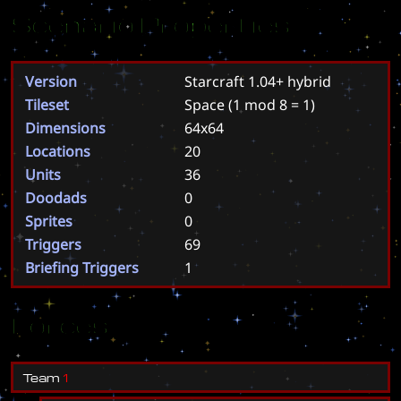
Scenario Properties
Version
Starcraft 1.04+ hybrid
Tileset
Space
(1 mod 8 = 1)
Dimensions
64x64
Locations
20
Units
36
Doodads
0
Sprites
0
Triggers
69
Briefing Triggers
1
Forces
T
e
a
m
1