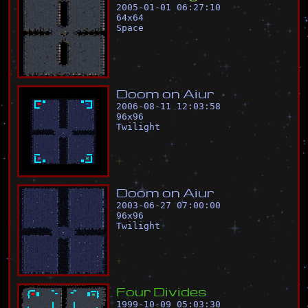
2005-01-01 06:27:10
64
x
64
Space
D
o
o
m
o
n
A
i
u
r
2006-08-11 12:03:58
96
x
96
Twilight
D
o
o
m
o
n
A
i
u
r
2003-06-27 07:00:00
96
x
96
Twilight
F
o
u
r
D
i
v
i
d
e
s
1999-10-09 05:03:30