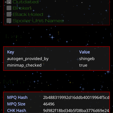
Outdated
Broken
Black Holed
Spoiler Unit Names
Tags
Key
Value
autogen_provided_by
shingeb
minimap_checked
true
Meta
MPQ Hash
2b488319992d16ddb40019964f5cdf4
MPQ Size
46496
CHK Hash
9d982f18bd34b5f08ba3776d69e244