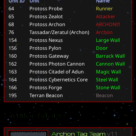
Unit ID
Unit
Name
64
Protoss Probe
R
u
n
n
e
r
65
Protoss Zealot
A
t
t
a
c
k
e
r
68
Protoss Archon
A
R
C
H
O
N
!
!
!
76
Tassadar/Zeratul (Archon)
A
r
c
h
o
n
154
Protoss Nexus
L
a
r
g
e
W
a
l
l
156
Protoss Pylon
D
o
o
r
160
Protoss Gateway
B
a
r
r
a
c
k
W
a
l
l
162
Protoss Photon Cannon
C
a
n
n
o
n
W
a
l
l
163
Protoss Citadel of Adun
M
a
g
i
c
W
a
l
l
164
Protoss Cybernetics Core
S
t
e
e
l
W
a
l
l
166
Protoss Forge
S
t
o
n
e
W
a
l
l
195
Terran Beacon
B
e
a
c
o
n
Similar Maps
A
r
c
h
o
n
T
a
g
T
e
a
m
v
1
.
1