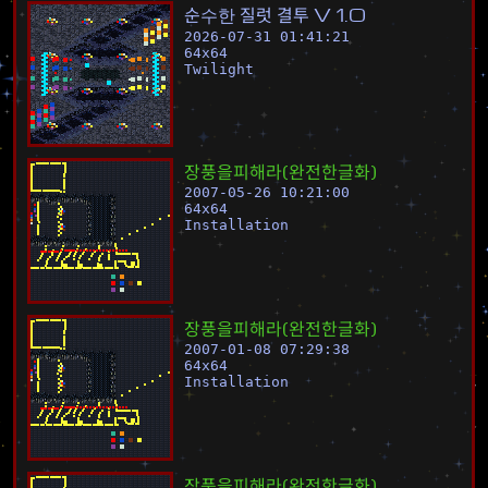
순
수
한
질
럿
결
투
V
1
.
0
2026-07-31 01:41:21
64
x
64
Twilight
장
풍
을
피
해
라
(
완
전
한
글
화
)
2007-05-26 10:21:00
64
x
64
Installation
장
풍
을
피
해
라
(
완
전
한
글
화
)
2007-01-08 07:29:38
64
x
64
Installation
장
풍
을
피
해
라
(
완
전
한
글
화
)