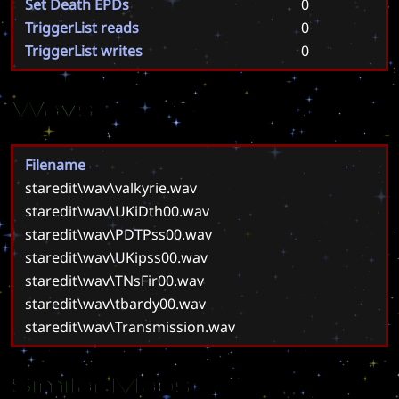
Set Death EPDs
0
TriggerList reads
0
TriggerList writes
0
Wavs
Filename
staredit\wav\valkyrie.wav
staredit\wav\UKiDth00.wav
staredit\wav\PDTPss00.wav
staredit\wav\UKipss00.wav
staredit\wav\TNsFir00.wav
staredit\wav\tbardy00.wav
staredit\wav\Transmission.wav
Similar Maps