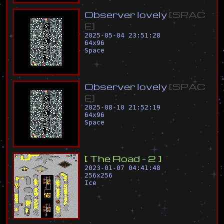
O
b
s
e
r
v
e
r
l
o
v
e
l
y
[
S
P
A
C
E
]
2025-05-04 23:51:28
64
x
96
Space
O
b
s
e
r
v
e
r
l
o
v
e
l
y
[
S
P
A
C
E
]
2025-08-10 21:52:19
64
x
96
Space
[
T
h
e
R
o
a
d
-
2
]
2023-01-07 04:41:48
256
x
256
Ice