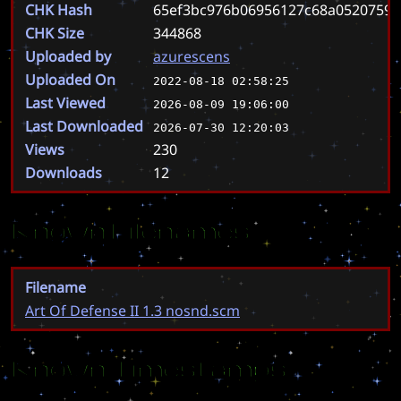
CHK Hash
65ef3bc976b06956127c68a0520759f
CHK Size
344868
Uploaded by
azurescens
Uploaded On
2022-08-18 02:58:25
Last Viewed
2026-08-09 19:06:00
Last Downloaded
2026-07-30 12:20:03
Views
230
Downloads
12
Known Filenames
Filename
Art Of Defense II 1.3 nosnd.scm
Known Timestamps