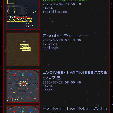
2025-05-04 23:50:18
64
x
64
Installation
Z
o
m
b
i
e
E
s
c
a
p
e
2010-07-28 07:13:36
128
x
128
Badlands
E
v
o
l
v
e
s
-
T
w
i
n
M
a
s
s
A
t
t
a
c
k
v
7
.
5
2005-07-23 08:00:46
64
x
64
Space
E
v
o
l
v
e
s
-
T
w
i
n
M
a
s
s
A
t
t
a