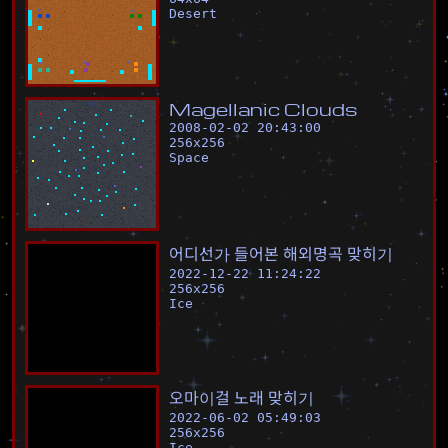
Desert
M
a
g
e
l
l
a
n
i
c
C
l
o
u
d
s
2008-02-02 20:43:00
256
x
256
Space
어
디
선
가
들
어
본
해
외
명
곡
맞
히
기
2022-12-22 11:24:22
256
x
256
Ice
오
마
이
걸
노
래
맞
히
기
2022-06-02 05:49:03
256
x
256
Ice