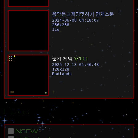
음
악
듣
고
게
임
맞
히
기
연
개
소
문
2024-06-08 04:18:07
256
x
256
Ice
눈
치
게
임
V
1
.
0
2025-12-13 01:46:43
128
x
128
Badlands
Flags
NSFW