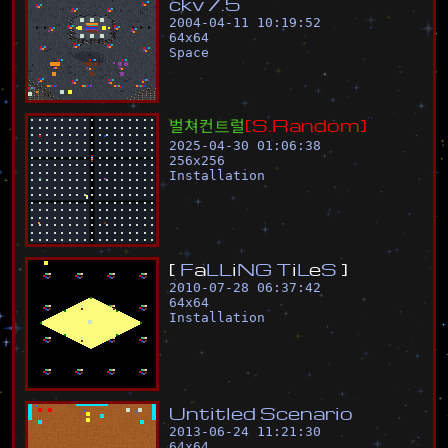
c
k
v
7
.
5
2004-04-11 10:19:52
64
x
64
Space
벌
쳐
컨
트
럴
[
S
.
R
a
n
d
o
m
]
2025-04-30 01:06:38
256
x
256
Installation
[
F
a
L
L
i
N
G
T
i
L
e
S
]
2010-07-28 06:37:42
64
x
64
Installation
U
n
t
i
t
l
e
d
S
c
e
n
a
r
i
o
2013-06-24 11:21:30
64
x
64