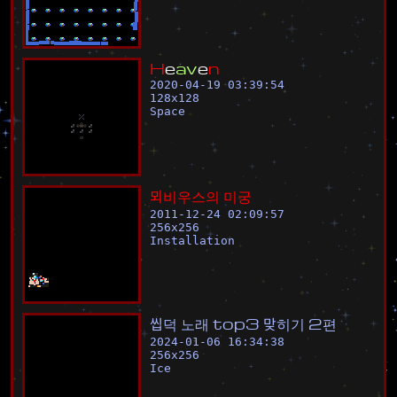
H
e
a
v
e
n
2020-04-19 03:39:54
128
x
128
Space
뫼
비
우
스
의
미
궁
2011-12-24 02:09:57
256
x
256
Installation
씹
덕
노
래
t
o
p
3
맞
히
기
2
편
2024-01-06 16:34:38
256
x
256
Ice