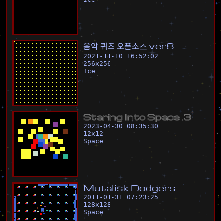
음
악
퀴
즈
오
픈
소
스
v
e
r
8
2021-11-10 16:52:02
256
x
256
Ice
S
t
a
r
i
n
g
I
n
t
o
S
p
a
c
e
.
3
2023-04-30 08:35:30
12
x
12
Space
M
u
t
a
l
i
s
k
D
o
d
g
e
r
s
2011-01-31 07:23:25
128
x
128
Space