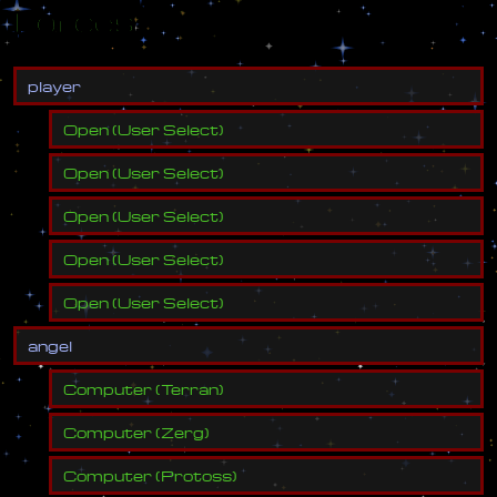
Forces
p
l
a
y
e
r
Open
(
User Select
)
Open
(
User Select
)
Open
(
User Select
)
Open
(
User Select
)
Open
(
User Select
)
a
n
g
e
l
Computer
(
Terran
)
Computer
(
Zerg
)
Computer
(
Protoss
)