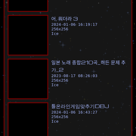
어
,
뭐
더
라
3
2024-01-06 16:19:17
256
x
256
Ice
일
본
노
래
종
합
2
1
0
곡
_
히
든
문
제
추
가
_
2
2023-08-17 08:26:03
256
x
256
Ice
틀
온
라
인
게
임
맞
추
기
D
B
J
2024-01-06 16:43:27
256
x
256
Ice