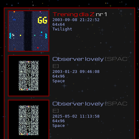
T
r
e
n
i
n
g
d
l
a
Z
n
r
1
2003-09-08 21:22:52
64
x
64
Twilight
O
b
s
e
r
v
e
r
l
o
v
e
l
y
[
S
P
A
C
E
]
2003-01-23 09:46:08
64
x
96
Space
O
b
s
e
r
v
e
r
l
o
v
e
l
y
[
S
P
A
C
E
]
2025-05-02 11:13:58
64
x
96
Space