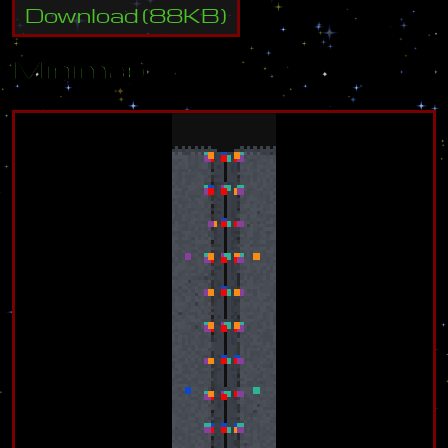
Download
(
88
KB)
Minimap