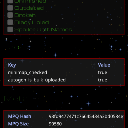
Unfinished
Outdated
Broken
Black Holed
Spoiler Unit Names
Tags
Key
Value
minimap_checked
true
autogen_is_bulk_uploaded
true
Meta
MPQ Hash
93fd9477471c76645434a3bd0584e1b
MPQ Size
90580