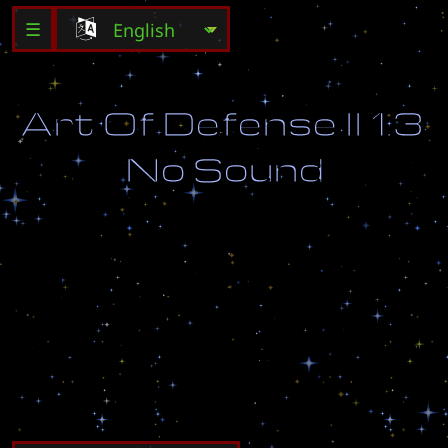
☰
A
r
t
O
f
D
e
f
e
n
s
e
I
I
1
.
3
N
o
S
o
u
n
d
K
e
e
p
t
h
e
S
t
a
s
i
s
p
o
d
i
n
t
a
c
t
b
y
z
o
d
h
t
t
p
:
/
/
w
w
w
.
r
e
m
u
s
.
d
t
i
.
n
e
.
j
p
/
~
z
o
d
/