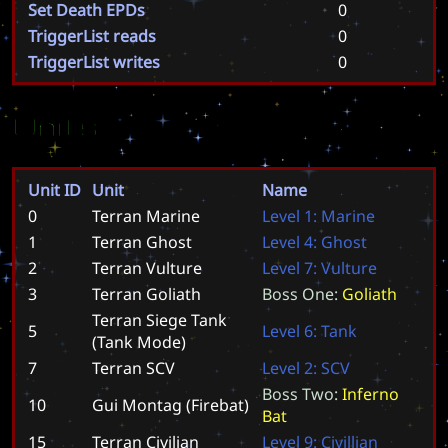
Set Death EPDs
0
TriggerList reads
0
TriggerList writes
0
Units
Unit ID
Unit
Name
0
Terran Marine
L
e
v
e
l
1
:
M
a
r
i
n
e
1
Terran Ghost
L
e
v
e
l
4
:
G
h
o
s
t
2
Terran Vulture
L
e
v
e
l
7
:
V
u
l
t
u
r
e
3
Terran Goliath
B
o
s
s
O
n
e
:
G
o
l
i
a
t
h
Terran Siege Tank
5
L
e
v
e
l
6
:
T
a
n
k
(Tank Mode)
7
Terran SCV
L
e
v
e
l
2
:
S
C
V
B
o
s
s
T
w
o
:
I
n
f
e
r
n
o
10
Gui Montag (Firebat)
B
a
t
15
Terran Civilian
L
e
v
e
l
9
:
C
i
v
i
l
l
i
a
n