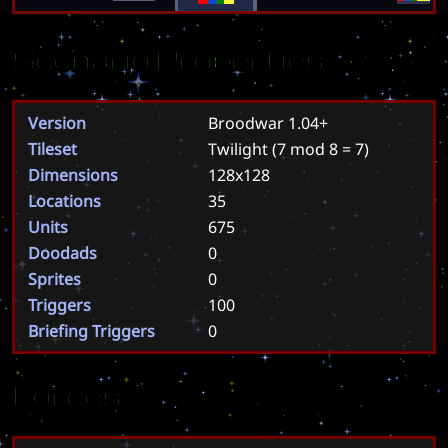
Scenario Properties
Version
Broodwar 1.04+
Tileset
Twilight
(7 mod 8 = 7)
Dimensions
128x128
Locations
35
Units
675
Doodads
0
Sprites
0
Triggers
100
Briefing Triggers
0
Forces