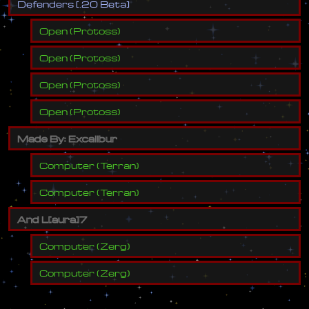
D
e
f
e
n
d
e
r
s
[
.
2
0
B
e
t
a
]
Open
(
Protoss
)
Open
(
Protoss
)
Open
(
Protoss
)
Open
(
Protoss
)
M
a
d
e
B
y
:
E
x
c
a
l
i
b
u
r
Computer
(
Terran
)
Computer
(
Terran
)
A
n
d
L
[
a
u
r
a
]
7
Computer
(
Zerg
)
Computer
(
Zerg
)