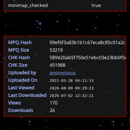
minimap_checked
true
Meta
MPQ Hash
09ef6f3a83b1b1c67eca8c85c01a2c8
MPQ Size
53219
CHK Hash
589d20ab5f750e51ebc03e23bb0f5cff
CHK Size
451988
Uploaded by
anonymous
Uploaded On
2021-03-28 04:11:13
Last Viewed
2026-08-09 09:29:23
Last Downloaded
2026-07-02 22:32:21
Views
170
Downloads
26
Known Filenames