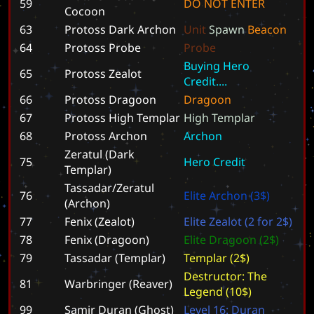
59
D
O
N
O
T
E
N
T
E
R
Cocoon
63
Protoss Dark Archon
U
n
i
t
S
p
a
w
n
B
e
a
c
o
n
64
Protoss Probe
P
r
o
b
e
B
u
y
i
n
g
H
e
r
o
65
Protoss Zealot
C
r
e
d
i
t
.
.
.
.
66
Protoss Dragoon
D
r
a
g
o
o
n
67
Protoss High Templar
H
i
g
h
T
e
m
p
l
a
r
68
Protoss Archon
A
r
c
h
o
n
Zeratul (Dark
75
H
e
r
o
C
r
e
d
i
t
Templar)
Tassadar/Zeratul
76
E
l
i
t
e
A
r
c
h
o
n
(
3
$
)
(Archon)
77
Fenix (Zealot)
E
l
i
t
e
Z
e
a
l
o
t
(
2
f
o
r
2
$
)
78
Fenix (Dragoon)
E
l
i
t
e
D
r
a
g
o
o
n
(
2
$
)
79
Tassadar (Templar)
T
e
m
p
l
a
r
(
2
$
)
D
e
s
t
r
u
c
t
o
r
:
T
h
e
81
Warbringer (Reaver)
L
e
g
e
n
d
(
1
0
$
)
99
Samir Duran (Ghost)
L
e
v
e
l
1
6
:
D
u
r
a
n