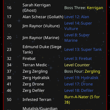
Sarah Kerrigan
16
B
o
s
s
T
h
r
e
e
:
K
e
r
r
i
g
a
n
(Ghost)
17
Alan Schezar (Goliath)
L
e
v
e
l
1
2
:
A
l
a
n
L
e
v
e
l
1
4
:
S
u
p
e
r
19
Jim Raynor (Vulture)
V
u
l
t
u
r
e
L
e
v
e
l
8
:
S
u
p
e
r
20
Jim Raynor (Marine)
M
a
r
i
n
e
Edmund Duke (Siege
23
L
e
v
e
l
1
3
:
S
u
p
e
r
T
a
n
k
Tank)
32
Firebat
L
e
v
e
l
3
:
F
i
r
e
b
a
t
34
Terran Medic
L
e
v
e
l
C
o
u
n
t
e
r
37
Zerg Zergling
B
o
s
s
F
o
u
r
:
Z
e
r
g
l
i
n
g
38
Zerg Hydralisk
L
e
v
e
l
1
9
:
H
y
d
r
a
l
i
s
k
41
Zerg Drone
L
e
v
e
l
1
7
:
D
r
o
n
e
46
Zerg Defiler
L
e
v
e
l
1
8
:
D
e
f
i
l
e
r
B
u
r
n
-
A
-
N
a
t
e
r
(
5
f
o
r
50
Infested Terran
3
$
)
Mutalisk/Guardian