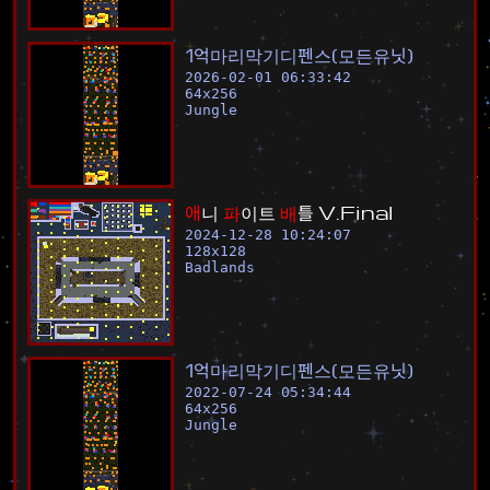
1
억
마
리
막
기
디
펜
스
(
모
든
유
닛
)
2026-02-01 06:33:42
64
x
256
Jungle
애
니
파
이
트
배
틀
V
.
F
i
n
a
l
2024-12-28 10:24:07
128
x
128
Badlands
1
억
마
리
막
기
디
펜
스
(
모
든
유
닛
)
2022-07-24 05:34:44
64
x
256
Jungle