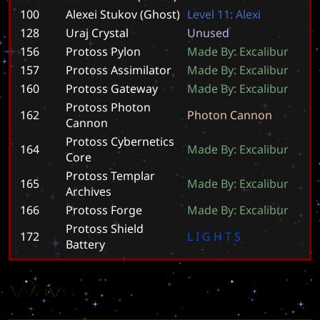
100
Alexei Stukov (Ghost)
L
e
v
e
l
1
1
:
A
l
e
x
i
128
Uraj Crystal
U
n
u
s
e
d
156
Protoss Pylon
M
a
d
e
B
y
:
E
x
c
a
l
i
b
u
r
157
Protoss Assimilator
M
a
d
e
B
y
:
E
x
c
a
l
i
b
u
r
160
Protoss Gateway
M
a
d
e
B
y
:
E
x
c
a
l
i
b
u
r
Protoss Photon
162
P
h
o
t
o
n
C
a
n
n
o
n
Cannon
Protoss Cybernetics
164
M
a
d
e
B
y
:
E
x
c
a
l
i
b
u
r
Core
Protoss Templar
165
M
a
d
e
B
y
:
E
x
c
a
l
i
b
u
r
Archives
166
Protoss Forge
M
a
d
e
B
y
:
E
x
c
a
l
i
b
u
r
Protoss Shield
172
L
I
G
H
T
S
Battery
Wavs