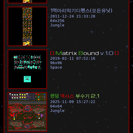
1
억
마
리
막
기
디
펜
스
(
모
든
유
닛
)
2011-12-24 21:33:28
64
x
256
Jungle
[
]
M
a
t
r
i
x
B
o
u
n
d
v
.
1
.
0
[
]
2019-02-11 07:52:16
96
x
96
Space
랜
덤
넥
서
스
부
수
기
2
.
1
2025-11-09 15:27:22
64
x
64
Jungle