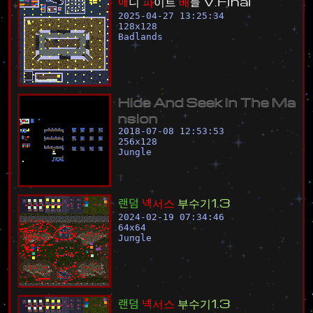
애
니
파
이
트
배
틀
V
.
F
i
n
a
l
2025-04-27 13:25:34
128
x
128
Badlands
H
i
d
e
A
n
d
S
e
e
k
I
n
T
h
e
M
a
n
s
i
o
n
2018-07-08 12:53:53
256
x
128
Jungle
랜
덤
넥
서
스
부
수
기
1
.
3
2024-02-19 07:34:46
64
x
64
Jungle
랜
덤
넥
서
스
부
수
기
1
.
3