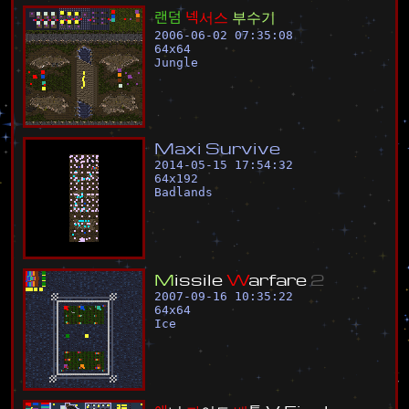
랜
덤
넥
서
스
부
수
기
2006-06-02 07:35:08
64
x
64
Jungle
M
a
x
i
S
u
r
v
i
v
e
2014-05-15 17:54:32
64
x
192
Badlands
M
i
s
s
i
l
e
W
a
r
f
a
r
e
2
2007-09-16 10:35:22
64
x
64
Ice