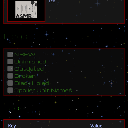
Ice
Flags
NSFW
Unfinished
Outdated
Broken
Black Holed
Spoiler Unit Names
Tags
Key
Value