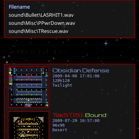
Filename
sound\Bullet\LASRHIT1.wav
sound\Misc\PPwrDown.wav
sound\Misc\TRescue.wav
Similar Maps
O
b
s
i
d
i
a
n
D
e
f
e
n
s
e
2009-04-06 17:01:06
128
x
128
Twilight
T
e
k
S
T
[
5
]
-
B
o
u
n
d
2009-07-29 16:57:00
96
x
96
Desert