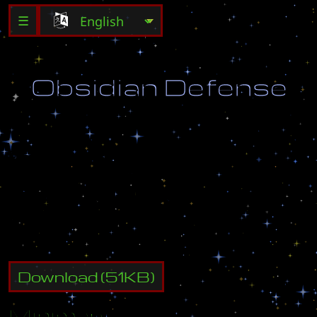
☰
O
b
s
i
d
i
a
n
D
e
f
e
n
s
e
V
e
r
s
i
o
n
.
2
0
B
e
t
a
M
a
d
e
B
y
:
E
x
c
a
l
i
b
u
r
O
p
e
n
S
o
u
r
c
e
M
a
p
,
f
e
e
l
f
r
e
e
t
o
e
d
i
t
,
p
l
e
a
s
e
k
e
e
p
c
r
e
d
i
t
.
Download
(
51
KB)
Minimap