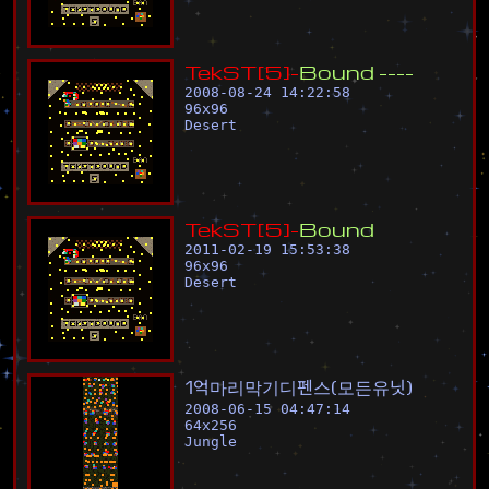
T
e
k
S
T
[
5
]
-
B
o
u
n
d
-
-
-
-
2008-08-24 14:22:58
96
x
96
Desert
T
e
k
S
T
[
5
]
-
B
o
u
n
d
2011-02-19 15:53:38
96
x
96
Desert
1
억
마
리
막
기
디
펜
스
(
모
든
유
닛
)
2008-06-15 04:47:14
64
x
256
Jungle