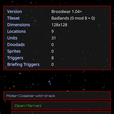
Version
Broodwar 1.04+
Tileset
Badlands
(0 mod 8 = 0)
Dimensions
128x128
Locations
9
Units
31
Doodads
0
Sprites
0
Triggers
8
Briefing Triggers
0
Forces
R
o
l
l
e
r
C
o
a
s
t
e
r
w
i
t
h
t
r
a
c
k
Open
(
Terran
)