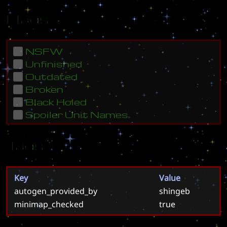
Flags
NSFW
Unfinished
Outdated
Broken
Black Holed
Spoiler Unit Names
Tags
Key
Value
autogen_provided_by
shingeb
minimap_checked
true