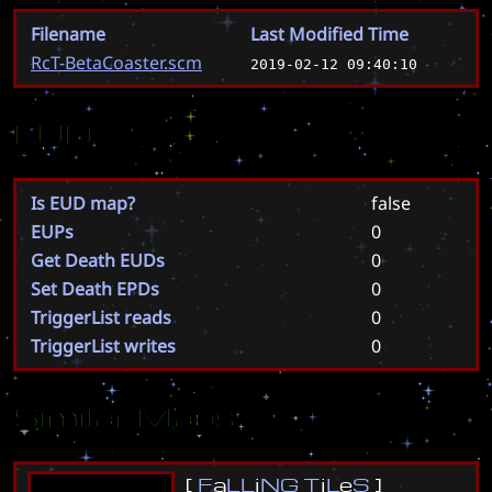
Filename
Last Modified Time
RcT-BetaCoaster.scm
2019-02-12 09:40:10
EUD
Is EUD map?
false
EUPs
0
Get Death EUDs
0
Set Death EPDs
0
TriggerList reads
0
TriggerList writes
0
Similar Maps
[
F
a
L
L
i
N
G
T
i
L
e
S
]