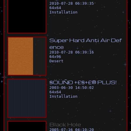
2010-07-28 06:39:35
64
x
64
Installation
S
u
p
e
r
H
a
r
d
A
n
t
i
A
i
r
D
e
f
e
n
c
e
2010-07-28 06:39:16
64
x
96
Desert
§
Ö
Ü
Ñ
Ð
+
£
§
+
£
®
P
L
U
S
!
2003-06-30 14:50:02
64
x
64
Installation
B
l
a
c
k
H
o
l
e
2005-07-16 04:10:20