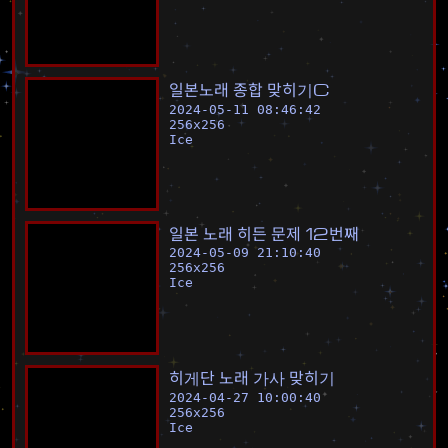
일
본
노
래
종
합
맞
히
기
C
2024-05-11 08:46:42
256
x
256
Ice
일
본
노
래
히
든
문
제
1
2
번
째
2024-05-09 21:10:40
256
x
256
Ice
히
게
단
노
래
가
사
맞
히
기
2024-04-27 10:00:40
256
x
256
Ice