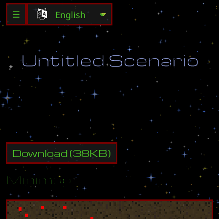
☰
U
n
t
i
t
l
e
d
S
c
e
n
a
r
i
o
D
e
s
t
r
o
y
a
l
l
e
n
e
m
y
b
u
i
l
d
i
n
g
s
.
Download
(
38
KB)
Minimap