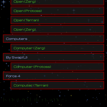
Open
(
Zerg
)
Open
(
Protoss
)
Open
(
Terran
)
Open
(
Zerg
)
C
o
m
p
u
t
e
r
s
Computer
(
Zerg
)
B
y
S
w
a
p
(
U
)
Computer
(
Protoss
)
F
o
r
c
e
4
Computer
(
Terran
)
Known Filenames