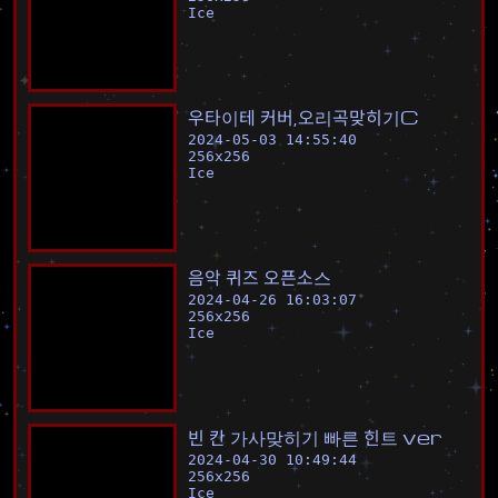
Ice
우
타
이
테
커
버
,
오
리
곡
맞
히
기
C
2024-05-03 14:55:40
256
x
256
Ice
음
악
퀴
즈
오
픈
소
스
2024-04-26 16:03:07
256
x
256
Ice
빈
칸
가
사
맞
히
기
빠
른
힌
트
v
e
r
2024-04-30 10:49:44
256
x
256
Ice