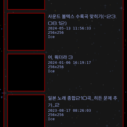
사
운
드
볼
텍
스
수
록
곡
맞
히
기
(
~
2
3
.
0
8
.
1
2
)
2024-05-13 11:56:33
256
x
256
Ice
어
,
뭐
더
라
3
2024-01-06 16:19:17
256
x
256
Ice
일
본
노
래
종
합
2
1
0
곡
_
히
든
문
제
추
가
_
2
2023-08-17 08:26:03
256
x
256
Ice