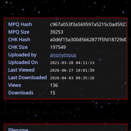
Meta
MPQ Hash
c967a053f3a569597a5215c0ad59271
MPQ Size
39253
CHK Hash
a0d6f15a300d5662877f5fd18729d06
CHK Size
197549
Uploaded by
anonymous
Uploaded On
2021-03-28 04:11:13
Last Viewed
2026-06-27 19:01:39
Last Downloaded
2026-04-03 09:35:16
Views
136
Downloads
15
Known Filenames
Filename