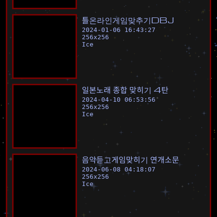
틀
온
라
인
게
임
맞
추
기
D
B
J
2024-01-06 16:43:27
256
x
256
Ice
일
본
노
래
종
합
맞
히
기
4
탄
2024-04-10 06:53:56
256
x
256
Ice
음
악
듣
고
게
임
맞
히
기
연
개
소
문
2024-06-08 04:18:07
256
x
256
Ice