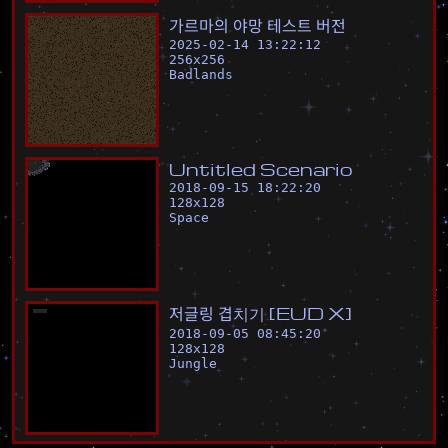
가
르
마
의
야
망
테
스
트
버
전
2025-02-14 13:22:12
256
x
256
Badlands
U
n
t
i
t
l
e
d
S
c
e
n
a
r
i
o
2018-09-15 18:22:20
128
x
128
Space
저
글
링
겹
치
기
[
E
U
D
X
]
2018-09-05 08:45:20
128
x
128
Jungle