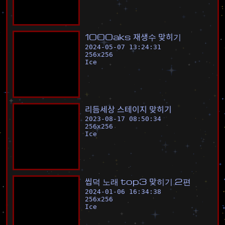
1
0
0
0
a
k
s
재
생
수
맞
히
기
2024-05-07 13:24:31
256
x
256
Ice
리
듬
세
상
스
테
이
지
맞
히
기
2023-08-17 08:50:34
256
x
256
Ice
씹
덕
노
래
t
o
p
3
맞
히
기
2
편
2024-01-06 16:34:38
256
x
256
Ice