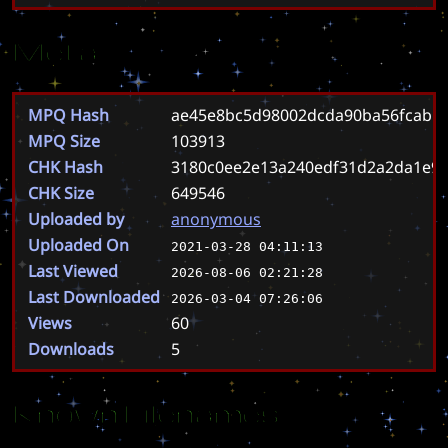
Meta
MPQ Hash
ae45e8bc5d98002dcda90ba56fcab56
MPQ Size
103913
CHK Hash
3180c0ee2e13a240edf31d2a2da1e9a
CHK Size
649546
Uploaded by
anonymous
Uploaded On
2021-03-28 04:11:13
Last Viewed
2026-08-06 02:21:28
Last Downloaded
2026-03-04 07:26:06
Views
60
Downloads
5
Known Filenames