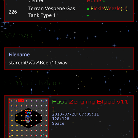
Center
H
o
m
e
«
Terran Vespene Gas
»
P
i
c
k
l
e
W
e
e
z
l
e
(
U
)
226
Tank Type 1
«
Wavs
Filename
staredit\wav\Beep11.wav
Similar Maps
F
a
s
t
Z
e
r
g
l
i
n
g
B
l
o
o
d
v
1
.
1
.
1
2010-07-28 07:05:11
128
x
128
Space