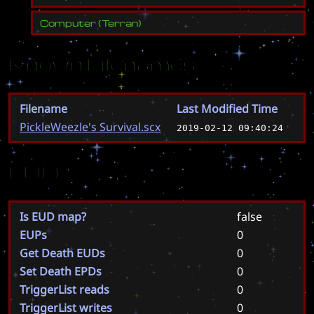
Computer
(
Terran
)
Known Filenames
Filename
Last Modified Time
PickleWeezle's Survival.scx
2019-02-12 09:40:24
EUD
Is EUD map?
false
EUPs
0
Get Death EUDs
0
Set Death EPDs
0
TriggerList reads
0
TriggerList writes
0