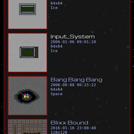
64
x
64
Ice
I
n
p
u
t
_
S
y
s
t
e
m
2006-01-06 09:01:10
64
x
64
Ice
B
a
n
g
B
a
n
g
B
a
n
g
2006-08-08 00:15:22
64
x
64
Space
B
l
i
x
x
B
o
u
n
d
2016-01-16 23:08:40
128
x
128