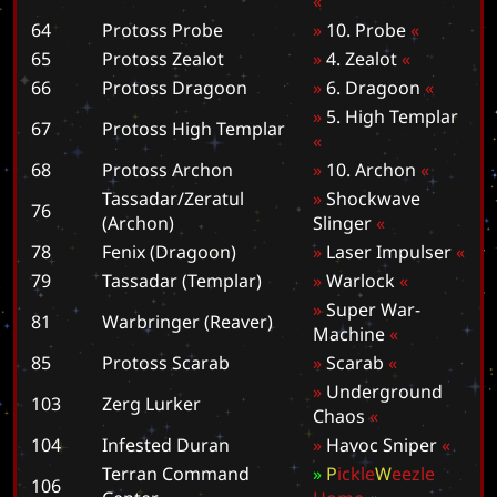
«
64
Protoss Probe
»
1
0
.
P
r
o
b
e
«
65
Protoss Zealot
»
4
.
Z
e
a
l
o
t
«
66
Protoss Dragoon
»
6
.
D
r
a
g
o
o
n
«
»
5
.
H
i
g
h
T
e
m
p
l
a
r
67
Protoss High Templar
«
68
Protoss Archon
»
1
0
.
A
r
c
h
o
n
«
Tassadar/Zeratul
»
S
h
o
c
k
w
a
v
e
76
(Archon)
S
l
i
n
g
e
r
«
78
Fenix (Dragoon)
»
L
a
s
e
r
I
m
p
u
l
s
e
r
«
79
Tassadar (Templar)
»
W
a
r
l
o
c
k
«
»
S
u
p
e
r
W
a
r
-
81
Warbringer (Reaver)
M
a
c
h
i
n
e
«
85
Protoss Scarab
»
S
c
a
r
a
b
«
»
U
n
d
e
r
g
r
o
u
n
d
103
Zerg Lurker
C
h
a
o
s
«
104
Infested Duran
»
H
a
v
o
c
S
n
i
p
e
r
«
Terran Command
»
P
i
c
k
l
e
W
e
e
z
l
e
106