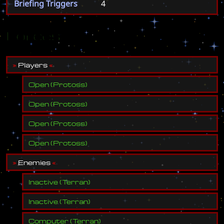
Briefing Triggers
4
Forces
»
P
l
a
y
e
r
s
«
Open
(
Protoss
)
Open
(
Protoss
)
Open
(
Protoss
)
Open
(
Protoss
)
»
E
n
e
m
i
e
s
«
Inactive
(
Terran
)
Inactive
(
Terran
)
Computer
(
Terran
)