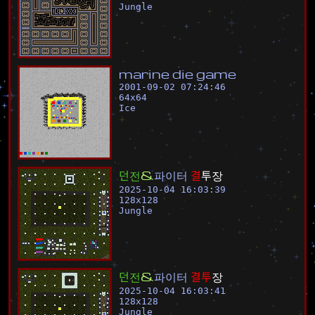
Jungle
m
a
r
i
n
e
d
i
e
g
a
m
e
2001-09-02 07:24:46
64
x
64
Ice
던
전
&
파
이
터
결
투
장
2025-10-04 16:03:39
128
x
128
Jungle
던
전
&
파
이
터
결
투
장
2025-10-04 16:03:41
128
x
128
Jungle