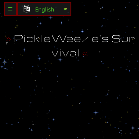
☰
»
P
i
c
k
l
e
W
e
e
z
l
e
'
s
S
u
r
v
i
v
a
l
«
»
S
u
r
v
i
v
e
t
h
r
o
u
g
h
1
0
d
i
f
f
e
r
e
n
t
r
o
u
n
d
s
t
o
w
i
n
.
«
»
P
i
c
k
1
o
f
1
2
u
n
i
t
s
.
«
»
I
f
1
0
e
n
e
m
i
e
s
a
r
e
i
n
t
h
e
c
e
n
t
e
r
,
t
h
e
n
y
o
u
l
o
s
e
.
«
»
C
r
e
a
t
e
d
B
y
P
i
c
k
l
e
W
e
e
z
l
e
(
U
)
«