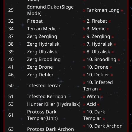
Edmund Duke (Siege
25
»
T
a
n
k
m
a
n
L
o
n
g
«
Mode)
32
Firebat
»
2
.
F
i
r
e
b
a
t
«
34
Terran Medic
»
3
.
M
e
d
i
c
«
37
Zerg Zergling
»
9
.
Z
e
r
g
l
i
n
g
«
38
Zerg Hydralisk
»
7
.
H
y
d
r
a
l
i
s
k
«
39
Zerg Ultralisk
»
8
.
U
l
t
r
a
l
i
s
k
«
40
Zerg Broodling
»
1
0
.
B
r
o
o
d
l
i
n
g
«
41
Zerg Drone
»
1
0
.
D
r
o
n
e
«
46
Zerg Defiler
»
1
0
.
D
e
f
i
l
e
r
«
»
1
0
.
I
n
f
e
s
t
e
d
50
Infested Terran
T
e
r
r
a
n
«
51
Infested Kerrigan
»
W
i
t
c
h
«
53
Hunter Killer (Hydralisk)
»
A
c
i
d
«
Protoss Dark
»
1
0
.
D
a
r
k
61
Templar(Unit)
T
e
m
p
l
a
r
«
»
1
0
.
D
a
r
k
A
r
c
h
o
n
63
Protoss Dark Archon