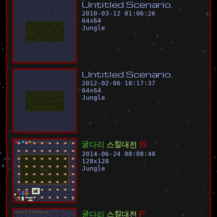
U
n
t
i
t
l
e
d
S
c
e
n
a
r
i
o
.
2010-03-12 01:06:26
64
x
64
Jungle
U
n
t
i
t
l
e
d
S
c
e
n
a
r
i
o
.
2012-02-06 18:17:37
64
x
64
Jungle
굴
다
리
스
킬
대
전
S
2014-06-24 08:08:48
128
x
128
Jungle
굴
다
리
스
킬
대
전
F