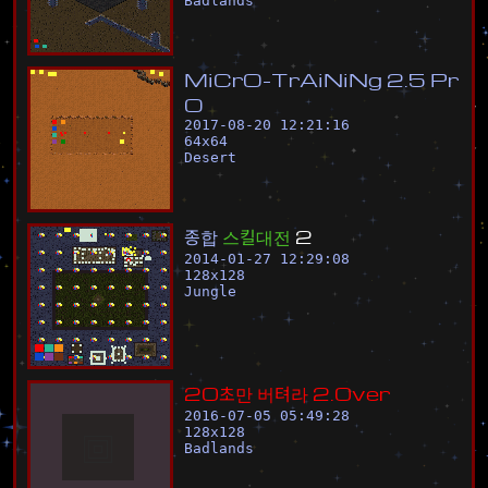
Badlands
M
i
C
r
O
-
T
r
A
i
N
i
N
g
2
.
5
P
r
O
2017-08-20 12:21:16
64
x
64
Desert
종
합
스
킬
대
전
2
2014-01-27 12:29:08
128
x
128
Jungle
2
0
초
만
버
텨
라
2
.
0
v
e
r
2016-07-05 05:49:28
128
x
128
Badlands