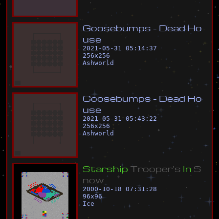
G
o
o
s
e
b
u
m
p
s
-
D
e
a
d
H
o
u
s
e
2021-05-31 05:14:37
256
x
256
Ashworld
G
o
o
s
e
b
u
m
p
s
-
D
e
a
d
H
o
u
s
e
2021-05-31 05:43:22
256
x
256
Ashworld
S
t
a
r
s
h
i
p
T
r
o
o
p
e
r
'
s
I
n
S
n
o
w
2000-10-18 07:31:28
96
x
96
Ice