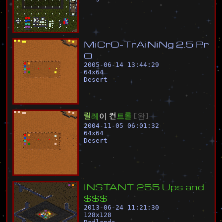
M
i
C
r
O
-
T
r
A
i
N
i
N
g
2
.
5
P
r
O
2005-06-14 13:44:29
64
x
64
Desert
릴
레
이
컨
트
롤
[
완
]
2004-11-05 06:01:32
64
x
64
Desert
I
N
S
T
A
N
T
2
5
5
U
p
s
a
n
d
$
$
$
2013-06-24 11:21:30
128
x
128