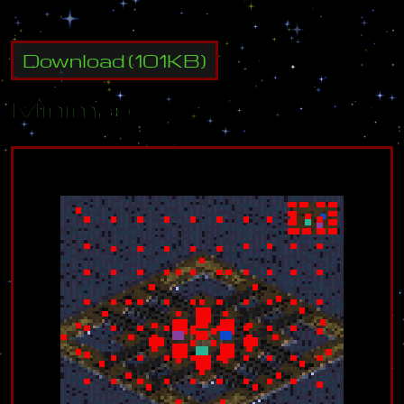
Download
(
101
KB)
Minimap