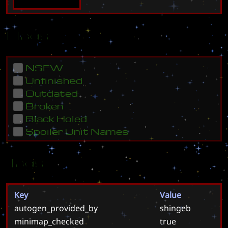
Flags
NSFW
Unfinished
Outdated
Broken
Black Holed
Spoiler Unit Names
Tags
Key
Value
autogen_provided_by
shingeb
minimap_checked
true