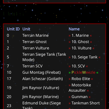
Units
Unit ID
Unit
Name
0
Terran Marine
»
1
.
M
a
r
i
n
e
«
1
Terran Ghost
»
1
0
.
G
h
o
s
t
«
2
Terran Vulture
»
1
0
.
V
u
l
t
u
r
e
«
Terran Siege Tank (Tank
5
»
1
0
.
S
e
i
g
e
T
a
n
k
«
Mode)
7
Terran SCV
»
1
0
.
S
C
V
«
10
Gui Montag (Firebat)
»
P
i
c
k
l
e
W
e
e
z
l
e
«
17
Alan Schezar (Goliath)
»
R
o
b
o
E
l
i
t
e
«
»
M
o
t
o
r
b
i
k
e
19
Jim Raynor (Vulture)
A
s
s
a
u
l
t
e
r
«
20
Jim Raynor (Marine)
»
G
u
n
m
a
n
«
Edmund Duke (Siege
»
T
a
n
k
m
a
n
S
h
o
r
t
23
Tank)
«