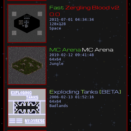
F
a
s
t
Z
e
r
g
l
i
n
g
B
l
o
o
d
v
2
.
0
.
0
2015-07-01 04:34:34
128
x
128
Space
M
C
A
r
e
n
a
M
C
A
r
e
n
a
2019-02-12 09:41:48
64
x
64
Jungle
E
x
p
l
o
d
i
n
g
T
a
n
k
s
[
B
E
T
A
]
2006-02-13 01:52:16
64
x
64
Badlands