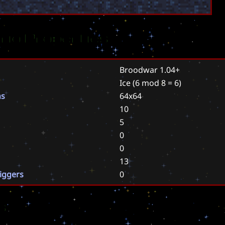
rio Properties
Broodwar 1.04+
Ice
(6 mod 8 = 6)
ns
64x64
10
5
0
0
13
riggers
0
s