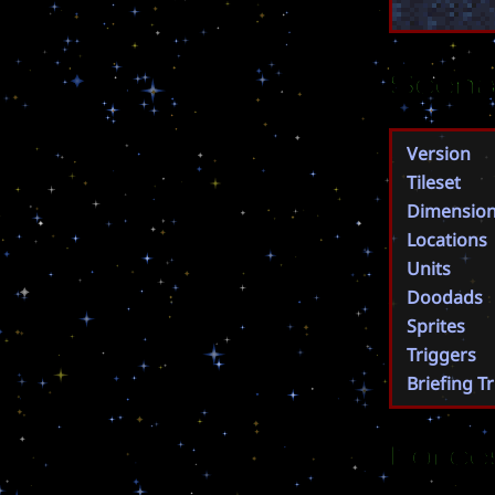
Scena
Version
Tileset
Dimensio
Locations
Units
Doodads
Sprites
Triggers
Briefing T
Force