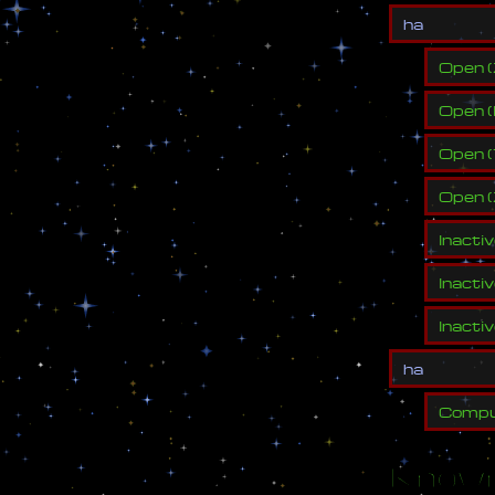
h
a
Open
(
Open
(
Open
(
Open
(
Inacti
Inacti
Inacti
h
a
Compu
Known