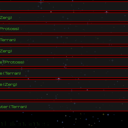
Zerg
)
Protoss
)
Terran
)
Zerg
)
ve
(
Protoss
)
ve
(
Terran
)
ve
(
Zerg
)
ter
(
Terran
)
 Filenames