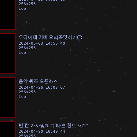
256
x
256
Ice
우
타
이
테
커
버
,
오
리
곡
맞
히
기
C
2024-05-03 14:55:40
256
x
256
Ice
음
악
퀴
즈
오
픈
소
스
2024-04-26 16:03:07
256
x
256
Ice
빈
칸
가
사
맞
히
기
빠
른
힌
트
v
e
r
2024-04-30 10:49:44
256
x
256