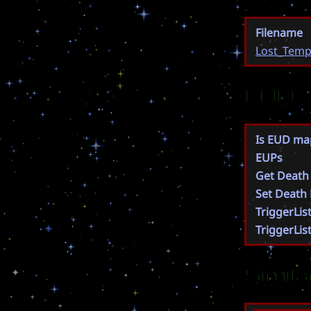
Filename
Lost_Temp
EUD
Is EUD ma
EUPs
Get Death
Set Death
TriggerLis
TriggerLis
Simil