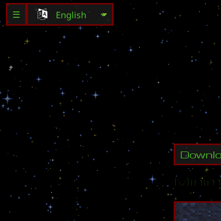
☰
D
e
s
t
r
o
Downl
Minim