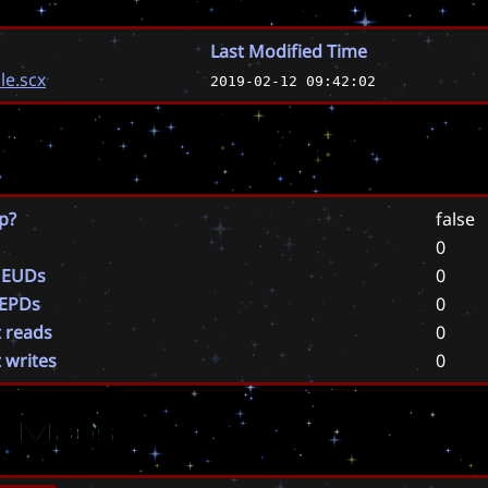
Last Modified Time
le.scx
2019-02-12 09:42:02
p?
false
0
 EUDs
0
 EPDs
0
t reads
0
t writes
0
ar Maps