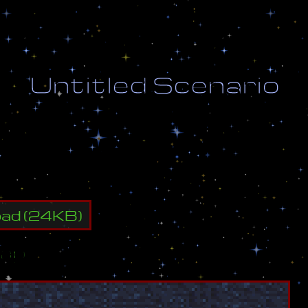
U
n
t
i
t
l
e
d
S
c
e
n
a
r
i
o
y
a
l
l
e
n
e
m
y
b
u
i
l
d
i
n
g
s
.
oad
(
24
KB)
ap