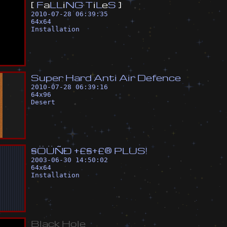
[
F
a
L
L
i
N
G
T
i
L
e
S
]
2010-07-28 06:39:35
64
x
64
Installation
S
u
p
e
r
H
a
r
d
A
n
t
i
A
i
r
D
e
f
e
n
c
e
2010-07-28 06:39:16
64
x
96
Desert
§
Ö
Ü
Ñ
Ð
+
£
§
+
£
®
P
L
U
S
!
2003-06-30 14:50:02
64
x
64
Installation
B
l
a
c
k
H
o
l
e