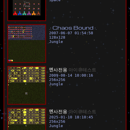
.
:
C
h
a
o
s
B
o
u
n
d
:
.
2007-06-07 01:54:58
128
x
128
Jungle
멘
사
전
용
아
이
큐
테
스
트
2009-08-14 10:00:16
256
x
256
Jungle
멘
사
전
용
아
이
큐
테
스
트
2025-01-10 18:10:45
256
x
256
Jungle