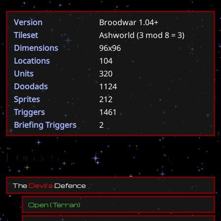
Version
Broodwar 1.04+
Tileset
Ashworld
(3 mod 8 = 3)
Dimensions
96x96
Locations
104
Units
320
Doodads
1124
Sprites
212
Triggers
1461
Briefing Triggers
2
Forces
T
h
e
D
e
v
i
l
'
s
D
e
f
e
n
c
e
Open
(
Terran
)