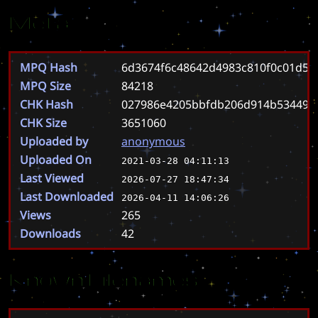
Meta
MPQ Hash
6d3674f6c48642d4983c810f0c01d5c
MPQ Size
84218
CHK Hash
027986e4205bbfdb206d914b534496c
CHK Size
3651060
Uploaded by
anonymous
Uploaded On
2021-03-28 04:11:13
Last Viewed
2026-07-27 18:47:34
Last Downloaded
2026-04-11 14:06:26
Views
265
Downloads
42
Known Filenames