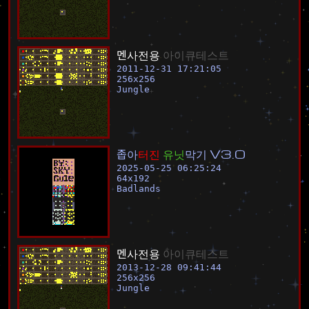
멘
사
전
용
아
이
큐
테
스
트
2011-12-31 17:21:05
256
x
256
Jungle
좁
아
터
진
유
닛
막
기
V
3
.
0
2025-05-25 06:25:24
64
x
192
Badlands
멘
사
전
용
아
이
큐
테
스
트
2013-12-28 09:41:44
256
x
256
Jungle