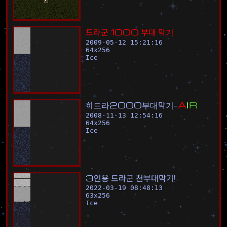
드
라
군
1
0
0
0
부
대
막
기
2009-05-12 15:21:16
64
x
256
Ice
히
드
라
2
0
0
0
부
대
막
기
-
A
I
R
2008-11-13 12:54:16
64
x
256
Ice
3
인
용
드
라
군
천
부
대
막
기
!
2022-03-19 08:48:13
63
x
256
Ice