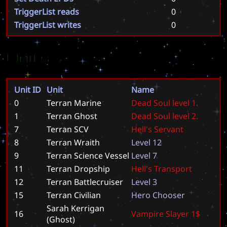
TriggerList reads
0
TriggerList writes
0
Units
Unit ID
Unit
Name
0
Terran Marine
D
e
a
d
S
o
u
l
l
e
v
e
l
1
.
1
Terran Ghost
D
e
a
d
S
o
u
l
l
e
v
e
l
2
.
7
Terran SCV
H
e
l
l
'
s
S
e
r
v
a
n
t
8
Terran Wraith
L
e
v
e
l
1
2
9
Terran Science Vessel
L
e
v
e
l
7
11
Terran Dropship
H
e
l
l
'
s
T
r
a
n
s
p
o
r
t
12
Terran Battlecruiser
L
e
v
e
l
3
15
Terran Civilian
H
e
r
o
C
h
o
o
s
e
r
Sarah Kerrigan
16
V
a
m
p
i
r
e
S
l
a
y
e
r
1
$
(Ghost)