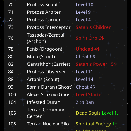
70
Protoss Scout
L
e
v
e
l
1
0
71
Protoss Arbiter
L
e
v
e
l
9
72
Protoss Carrier
L
e
v
e
l
4
73
Protoss Interceptor
S
a
t
a
n
'
s
C
h
i
l
d
r
e
n
Tassadar/Zeratul
76
S
p
i
r
i
t
O
r
b
6
$
(Archon)
78
Fenix (Dragoon)
U
n
d
e
a
d
4
$
80
Mojo (Scout)
C
h
e
a
t
6
$
82
Gantrithor (Carrier)
S
a
t
a
n
'
s
P
o
w
e
r
1
5
$
84
Protoss Observer
L
e
v
e
l
1
1
88
Artanis (Scout)
L
e
v
e
l
1
4
99
Samir Duran (Ghost)
C
h
e
a
t
4
$
100
Alexei Stukov (Ghost)
L
e
v
e
l
S
t
a
r
t
e
r
104
Infested Duran
2
t
o
B
a
n
Terran Command
106
D
e
a
d
S
o
u
l
s
L
e
v
e
l
1
.
Center
108
Terran Nuclear Silo
S
p
i
r
i
t
u
a
l
E
n
e
r
g
y
1
+