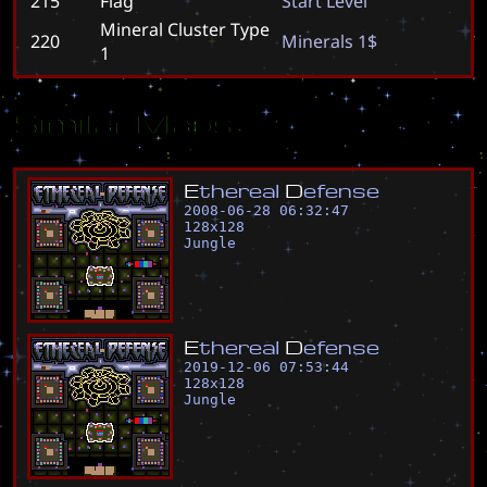
215
Flag
S
t
a
r
t
L
e
v
e
l
Mineral Cluster Type
220
M
i
n
e
r
a
l
s
1
$
1
Similar Maps
E
t
h
e
r
e
a
l
D
e
f
e
n
s
e
2008-06-28 06:32:47
128
x
128
Jungle
E
t
h
e
r
e
a
l
D
e
f
e
n
s
e
2019-12-06 07:53:44
128
x
128
Jungle