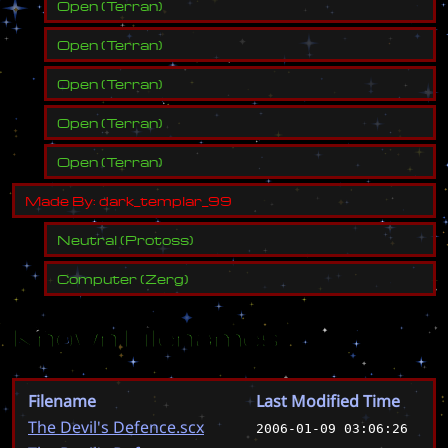
Open
(
Terran
)
Open
(
Terran
)
Open
(
Terran
)
Open
(
Terran
)
Open
(
Terran
)
M
a
d
e
B
y
:
d
a
r
k
_
t
e
m
p
l
a
r
_
9
9
Neutral
(
Protoss
)
Computer
(
Zerg
)
Known Filenames
Filename
Last Modified Time
The Devil's Defence.scx
2006-01-09 03:06:26