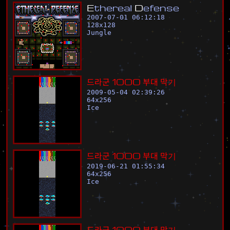
E
t
h
e
r
e
a
l
D
e
f
e
n
s
e
2007-07-01 06:12:18
128
x
128
Jungle
드
라
군
1
0
0
0
부
대
막
기
2009-05-04 02:39:26
64
x
256
Ice
드
라
군
1
0
0
0
부
대
막
기
2019-06-21 01:55:34
64
x
256
Ice
드
라
군
1
0
0
0
부
대
막
기