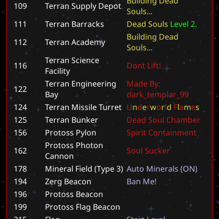
B
u
i
l
d
i
n
g
D
e
a
d
109
Terran Supply Depot
S
o
u
l
s
.
.
.
111
Terran Barracks
D
e
a
d
S
o
u
l
s
L
e
v
e
l
2
.
B
u
i
l
d
i
n
g
D
e
a
d
112
Terran Academy
S
o
u
l
s
.
.
.
Terran Science
116
D
o
n
t
L
i
f
t
!
Facility
Terran Engineering
M
a
d
e
B
y
:
122
Bay
d
a
r
k
_
t
e
m
p
l
a
r
_
9
9
124
Terran Missile Turret
U
n
d
e
r
w
o
r
l
d
F
l
a
m
e
s
125
Terran Bunker
D
e
a
d
S
o
u
l
C
h
a
m
b
e
r
156
Protoss Pylon
S
p
i
r
i
t
C
o
n
t
a
i
n
m
e
n
t
Protoss Photon
162
S
o
u
l
S
u
c
k
e
r
Cannon
178
Mineral Field (Type 3)
A
u
t
o
M
i
n
e
r
a
l
s
(
O
N
)
194
Zerg Beacon
B
a
n
M
e
!
196
Protoss Beacon
199
Protoss Flag Beacon