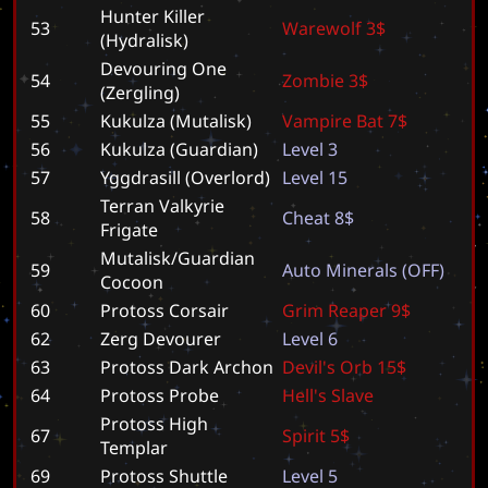
Hunter Killer
53
W
a
r
e
w
o
l
f
3
$
(Hydralisk)
Devouring One
54
Z
o
m
b
i
e
3
$
(Zergling)
55
Kukulza (Mutalisk)
V
a
m
p
i
r
e
B
a
t
7
$
56
Kukulza (Guardian)
L
e
v
e
l
3
57
Yggdrasill (Overlord)
L
e
v
e
l
1
5
Terran Valkyrie
58
C
h
e
a
t
8
$
Frigate
Mutalisk/Guardian
59
A
u
t
o
M
i
n
e
r
a
l
s
(
O
F
F
)
Cocoon
60
Protoss Corsair
G
r
i
m
R
e
a
p
e
r
9
$
62
Zerg Devourer
L
e
v
e
l
6
63
Protoss Dark Archon
D
e
v
i
l
'
s
O
r
b
1
5
$
64
Protoss Probe
H
e
l
l
'
s
S
l
a
v
e
Protoss High
67
S
p
i
r
i
t
5
$
Templar
69
Protoss Shuttle
L
e
v
e
l
5