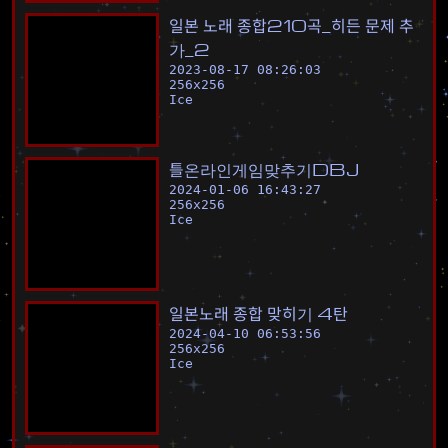
일
본
노
래
종
합
2
1
0
곡
_
히
든
문
제
추
가
_
2
2023-08-17 08:26:03
256
x
256
Ice
틀
온
라
인
게
임
맞
추
기
D
B
J
2024-01-06 16:43:27
256
x
256
Ice
일
본
노
래
종
합
맞
히
기
4
탄
2024-04-10 06:53:56
256
x
256
Ice