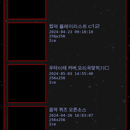
씹
덕
플
레
이
리
스
트
c
1
.
2
2024-04-23 09:18:10
256
x
256
Ice
우
타
이
테
커
버
,
오
리
곡
맞
히
기
C
2024-05-03 14:55:40
256
x
256
Ice
음
악
퀴
즈
오
픈
소
스
2024-04-26 16:03:07
256
x
256
Ice