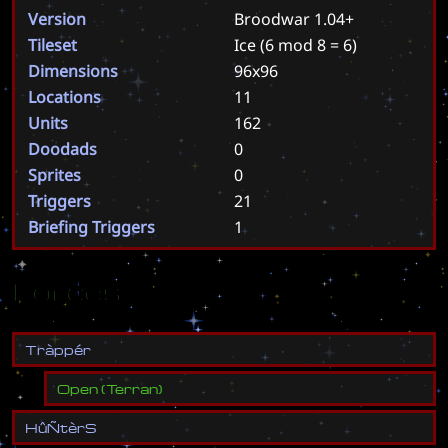
Version
Broodwar 1.04+
Tileset
Ice
(6 mod 8 = 6)
Dimensions
96x96
Locations
11
Units
162
Doodads
0
Sprites
0
Triggers
21
Briefing Triggers
1
Forces
T
r
à
p
p
é
r
Open
(
Terran
)
H
û
Ñ
t
è
r
S