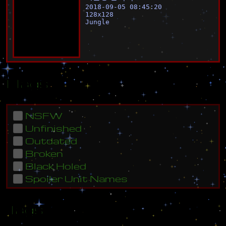
2018-09-05 08:45:20
128
x
128
Jungle
Flags
NSFW
Unfinished
Outdated
Broken
Black Holed
Spoiler Unit Names
Tags