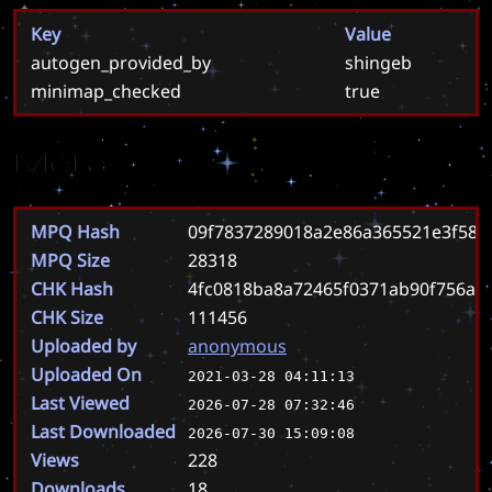
Key
Value
autogen_provided_by
shingeb
minimap_checked
true
Meta
MPQ Hash
09f7837289018a2e86a365521e3f581
MPQ Size
28318
CHK Hash
4fc0818ba8a72465f0371ab90f756a8
CHK Size
111456
Uploaded by
anonymous
Uploaded On
2021-03-28 04:11:13
Last Viewed
2026-07-28 07:32:46
Last Downloaded
2026-07-30 15:09:08
Views
228
Downloads
18