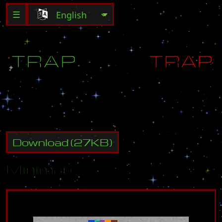
☰
T
R
Å
P
T
R
A
P
Download
(
27
KB)
Minimap