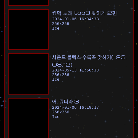
씹
덕
노
래
t
o
p
3
맞
히
기
2
편
2024-01-06 16:34:38
256
x
256
Ice
사
운
드
볼
텍
스
수
록
곡
맞
히
기
(
~
2
3
.
0
8
.
1
2
)
2024-05-13 11:56:33
256
x
256
Ice
어
,
뭐
더
라
3
2024-01-06 16:19:17
256
x
256
Ice