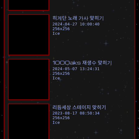
히
게
단
노
래
가
사
맞
히
기
2024-04-27 10:00:40
256
x
256
Ice
1
0
0
0
a
k
s
재
생
수
맞
히
기
2024-05-07 13:24:31
256
x
256
Ice
리
듬
세
상
스
테
이
지
맞
히
기
2023-08-17 08:50:34
256
x
256
Ice