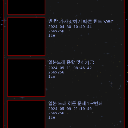
빈
칸
가
사
맞
히
기
빠
른
힌
트
v
e
r
2024-04-30 10:49:44
256
x
256
Ice
일
본
노
래
종
합
맞
히
기
C
2024-05-11 08:46:42
256
x
256
Ice
일
본
노
래
히
든
문
제
1
2
번
째
2024-05-09 21:10:40
256
x
256
Ice