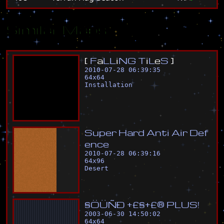
Similar Maps
[
F
a
L
L
i
N
G
T
i
L
e
S
]
2010-07-28 06:39:35
64
x
64
Installation
S
u
p
e
r
H
a
r
d
A
n
t
i
A
i
r
D
e
f
e
n
c
e
2010-07-28 06:39:16
64
x
96
Desert
§
Ö
Ü
Ñ
Ð
+
£
§
+
£
®
P
L
U
S
!
2003-06-30 14:50:02
64
x
64