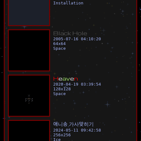
Installation
B
l
a
c
k
H
o
l
e
2005-07-16 04:10:20
64
x
64
Space
H
e
a
v
e
n
2020-04-19 03:39:54
128
x
128
Space
애
니
송
가
사
맞
히
기
2024-05-11 09:42:58
256
x
256
Ice