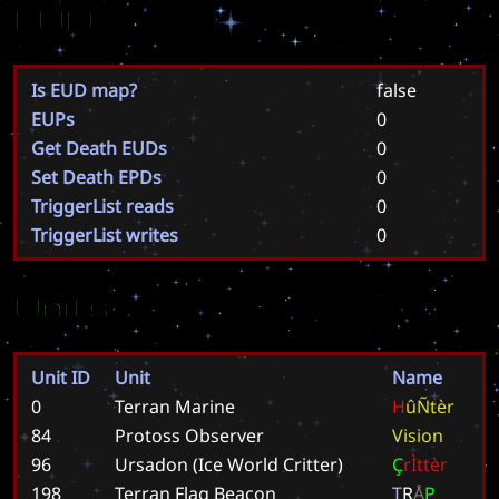
EUD
Is EUD map?
false
EUPs
0
Get Death EUDs
0
Set Death EPDs
0
TriggerList reads
0
TriggerList writes
0
Units
Unit ID
Unit
Name
0
Terran Marine
H
û
Ñ
t
è
r
84
Protoss Observer
V
i
s
i
o
n
96
Ursadon (Ice World Critter)
Ç
r
Ì
t
t
è
r
198
Terran Flag Beacon
T
R
Å
P