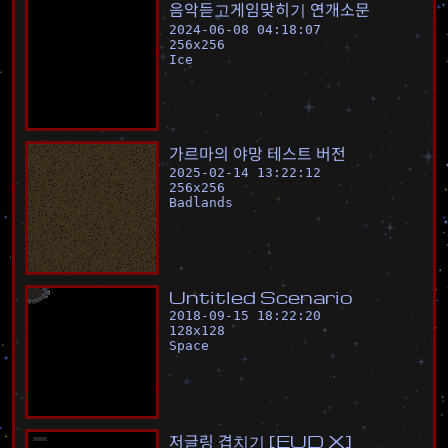
음
악
듣
고
게
임
맞
히
기
연
개
소
문
2024-06-08 04:18:07
256
x
256
Ice
가
르
마
의
야
망
테
스
트
버
전
2025-02-14 13:22:12
256
x
256
Badlands
U
n
t
i
t
l
e
d
S
c
e
n
a
r
i
o
2018-09-15 18:22:20
128
x
128
Space
저
글
링
겹
치
기
[
E
U
D
X
]