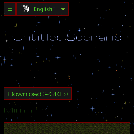
☰
U
n
t
i
t
l
e
d
S
c
e
n
a
r
i
o
D
e
s
t
r
o
y
a
l
l
e
n
e
m
y
b
u
i
l
d
i
n
g
s
.
Download
(
23
KB)
Minimap