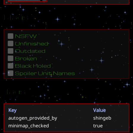
Flags
NSFW
Unfinished
Outdated
Broken
Black Holed
Spoiler Unit Names
Tags
Key
Value
autogen_provided_by
shingeb
minimap_checked
true