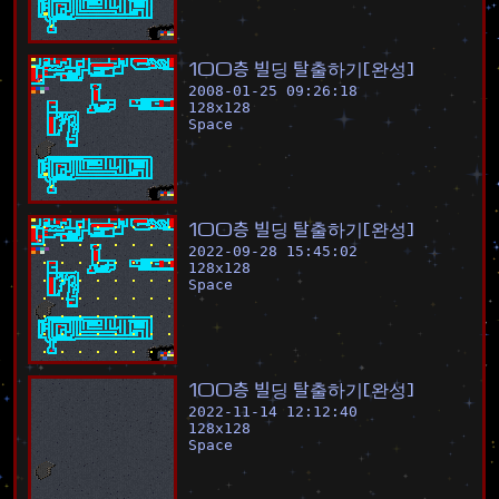
1
0
0
층
빌
딩
탈
출
하
기
[
완
성
]
2008-01-25 09:26:18
128
x
128
Space
1
0
0
층
빌
딩
탈
출
하
기
[
완
성
]
2022-09-28 15:45:02
128
x
128
Space
1
0
0
층
빌
딩
탈
출
하
기
[
완
성
]
2022-11-14 12:12:40
128
x
128
Space