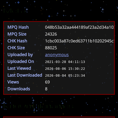
Meta
MPQ Hash
048b53a32aa444189af23a2d34a1032
MPQ Size
24326
CHK Hash
1cbc003a87c0ed63711b10202945c5
CHK Size
88025
Uploaded by
anonymous
Uploaded On
2021-03-28 04:11:13
Last Viewed
2026-08-06 15:30:22
Last Downloaded
2026-08-04 05:23:34
Views
69
Downloads
8
Known Filenames