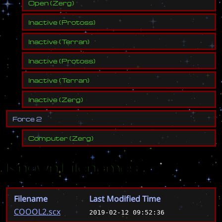
Open
(
Zerg
)
Inactive
(
Protoss
)
Inactive
(
Terran
)
Inactive
(
Protoss
)
Inactive
(
Terran
)
Inactive
(
Zerg
)
F
o
r
c
e
2
Computer
(
Zerg
)
Known Filenames
Filename
Last Modified Time
COOOL2.scx
2019-02-12 09:52:36