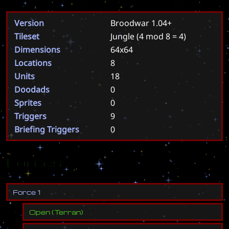
Version
Broodwar 1.04+
Tileset
Jungle
(4 mod 8 = 4)
Dimensions
64x64
Locations
8
Units
18
Doodads
0
Sprites
0
Triggers
9
Briefing Triggers
0
Forces
F
o
r
c
e
1
Open
(
Terran
)