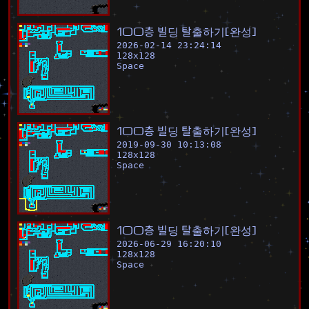
1
0
0
층
빌
딩
탈
출
하
기
[
완
성
]
2026-02-14 23:24:14
128
x
128
Space
1
0
0
층
빌
딩
탈
출
하
기
[
완
성
]
2019-09-30 10:13:08
128
x
128
Space
1
0
0
층
빌
딩
탈
출
하
기
[
완
성
]
2026-06-29 16:20:10
128
x
128
Space