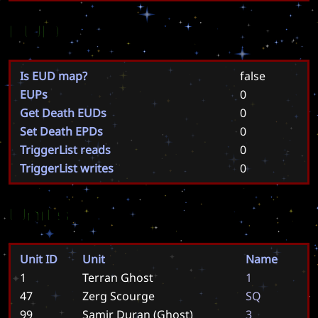
EUD
Is EUD map?
false
EUPs
0
Get Death EUDs
0
Set Death EPDs
0
TriggerList reads
0
TriggerList writes
0
Units
Unit ID
Unit
Name
1
Terran Ghost
1
47
Zerg Scourge
S
Q
99
Samir Duran (Ghost)
3