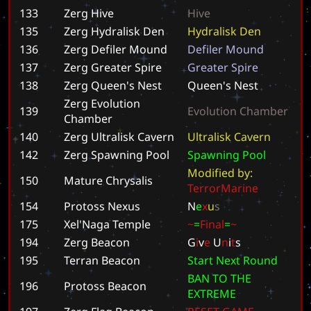
133
Zerg Hive
H
i
v
e
135
Zerg Hydralisk Den
H
y
d
r
a
l
i
s
k
D
e
n
136
Zerg Defiler Mound
D
e
f
i
l
e
r
M
o
u
n
d
137
Zerg Greater Spire
G
r
e
a
t
e
r
S
p
i
r
e
138
Zerg Queen's Nest
Q
u
e
e
n
'
s
N
e
s
t
Zerg Evolution
139
E
v
o
l
u
t
i
o
n
C
h
a
m
b
e
r
Chamber
140
Zerg Ultralisk Cavern
U
l
t
r
a
l
i
s
k
C
a
v
e
r
n
142
Zerg Spawning Pool
S
p
a
w
n
i
n
g
P
o
o
l
M
o
d
i
f
i
e
d
b
y
:
150
Mature Chrysalis
T
e
r
r
o
r
M
a
r
i
n
e
154
Protoss Nexus
N
e
x
u
s
175
Xel'Naga Temple
~
=
F
i
n
a
l
=
~
194
Zerg Beacon
G
i
v
e
U
n
i
t
s
195
Terran Beacon
S
t
a
r
t
N
e
x
t
R
o
u
n
d
B
A
N
T
O
T
H
E
196
Protoss Beacon
E
X
T
R
E
M
E