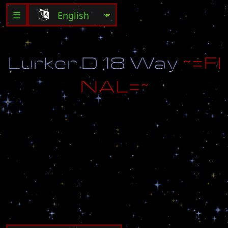
☰
L
u
r
k
e
r
D
1
8
W
a
y
~
=
F
I
N
A
L
=
~
M
o
d
i
f
i
e
d
V
e
r
s
i
o
n
b
y
T
e
r
r
o
r
M
a
r
i
n
e
&
A
l
t
a
r
i
a
n
.
P
r
o
b
e
s
t
o
M
i
n
e
x
t
r
a
m
i
n
e
r
a
l
s
.
3
0
S
e
c
o
n
d
R
o
u
n
d
s
U
p
g
r
a
d
e
s
t
o
2
5
5
.