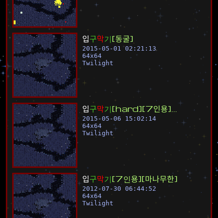
입
구
막
기
[
동
굴
]
2015-05-01 02:21:13
64
x
64
Twilight
입
구
막
기
[
h
a
r
d
]
[
7
인
용
]
.
.
.
2015-05-06 15:02:14
64
x
64
Twilight
입
구
막
기
[
7
인
용
]
[
마
나
무
한
]
2012-07-30 06:44:52
64
x
64
Twilight