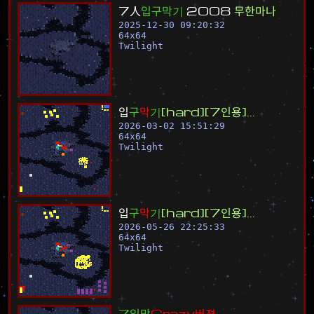
7
人
입
구
막
기
2
0
0
8
무
한
마
나
2025-12-30 09:20:32
64
x
64
Twilight
입
구
막
기
[
h
a
r
d
]
[
7
인
용
]
.
.
.
2026-03-02 15:51:29
64
x
64
Twilight
입
구
막
기
[
h
a
r
d
]
[
7
인
용
]
.
.
.
2026-05-26 22:25:33
64
x
64
Twilight
7
입
막
C
r
a
z
y
버
젼