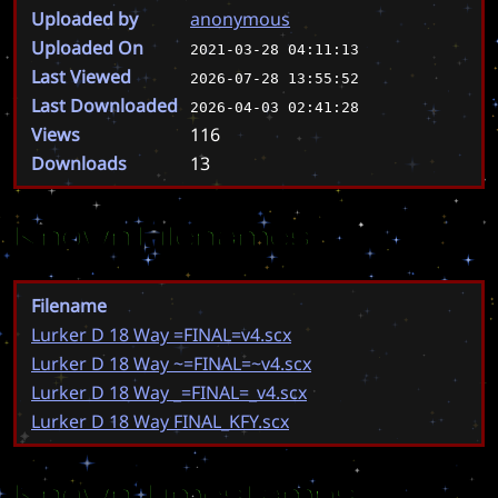
Uploaded by
anonymous
Uploaded On
2021-03-28 04:11:13
Last Viewed
2026-07-28 13:55:52
Last Downloaded
2026-04-03 02:41:28
Views
116
Downloads
13
Known Filenames
Filename
Lurker D 18 Way =FINAL=v4.scx
Lurker D 18 Way ~=FINAL=~v4.scx
Lurker D 18 Way _=FINAL=_v4.scx
Lurker D 18 Way FINAL_KFY.scx
Known Timestamps