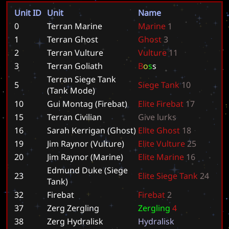
Unit ID
Unit
Name
0
Terran Marine
M
a
r
i
n
e
1
1
Terran Ghost
G
h
o
s
t
3
2
Terran Vulture
V
u
l
t
u
r
e
1
1
3
Terran Goliath
B
o
s
s
Terran Siege Tank
5
S
i
e
g
e
T
a
n
k
1
0
(Tank Mode)
10
Gui Montag (Firebat)
E
l
i
t
e
F
i
r
e
b
a
t
1
7
15
Terran Civilian
G
i
v
e
l
u
r
k
s
16
Sarah Kerrigan (Ghost)
E
l
i
t
e
G
h
o
s
t
1
8
19
Jim Raynor (Vulture)
E
l
i
t
e
V
u
l
t
u
r
e
2
5
20
Jim Raynor (Marine)
E
l
i
t
e
M
a
r
i
n
e
1
6
Edmund Duke (Siege
23
E
l
i
t
e
S
i
e
g
e
T
a
n
k
2
4
Tank)
32
Firebat
F
i
r
e
b
a
t
2
37
Zerg Zergling
Z
e
r
g
l
i
n
g
4
38
Zerg Hydralisk
H
y
d
r
a
l
i
s
k