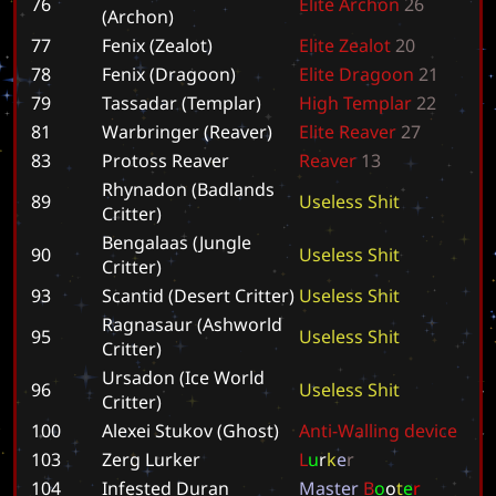
76
E
l
i
t
e
A
r
c
h
o
n
2
6
(Archon)
77
Fenix (Zealot)
E
l
i
t
e
Z
e
a
l
o
t
2
0
78
Fenix (Dragoon)
E
l
i
t
e
D
r
a
g
o
o
n
2
1
79
Tassadar (Templar)
H
i
g
h
T
e
m
p
l
a
r
2
2
81
Warbringer (Reaver)
E
l
i
t
e
R
e
a
v
e
r
2
7
83
Protoss Reaver
R
e
a
v
e
r
1
3
Rhynadon (Badlands
89
U
s
e
l
e
s
s
S
h
i
t
Critter)
Bengalaas (Jungle
90
U
s
e
l
e
s
s
S
h
i
t
Critter)
93
Scantid (Desert Critter)
U
s
e
l
e
s
s
S
h
i
t
Ragnasaur (Ashworld
95
U
s
e
l
e
s
s
S
h
i
t
Critter)
Ursadon (Ice World
96
U
s
e
l
e
s
s
S
h
i
t
Critter)
100
Alexei Stukov (Ghost)
A
n
t
i
-
W
a
l
l
i
n
g
d
e
v
i
c
e
103
Zerg Lurker
L
u
r
k
e
r
104
Infested Duran
M
a
s
t
e
r
B
o
o
t
e
r