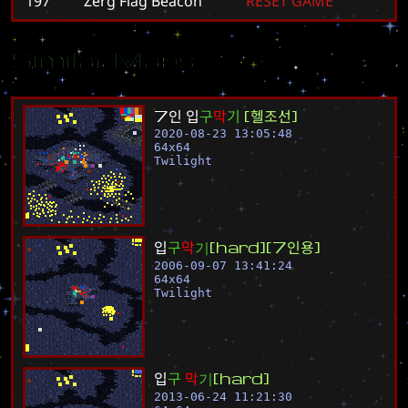
197
Zerg Flag Beacon
R
E
S
E
T
G
A
M
E
Similar Maps
7
인
입
구
막
기
[
헬
조
선
]
2020-08-23 13:05:48
64
x
64
Twilight
입
구
막
기
[
h
a
r
d
]
[
7
인
용
]
2006-09-07 13:41:24
64
x
64
Twilight
입
구
막
기
[
h
a
r
d
]
2013-06-24 11:21:30