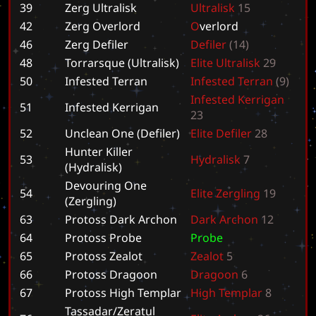
39
Zerg Ultralisk
U
l
t
r
a
l
i
s
k
1
5
42
Zerg Overlord
O
v
e
r
l
o
r
d
46
Zerg Defiler
D
e
f
i
l
e
r
(
1
4
)
48
Torrarsque (Ultralisk)
E
l
i
t
e
U
l
t
r
a
l
i
s
k
2
9
50
Infested Terran
I
n
f
e
s
t
e
d
T
e
r
r
a
n
(
9
)
I
n
f
e
s
t
e
d
K
e
r
r
i
g
a
n
51
Infested Kerrigan
2
3
52
Unclean One (Defiler)
E
l
i
t
e
D
e
f
i
l
e
r
2
8
Hunter Killer
53
H
y
d
r
a
l
i
s
k
7
(Hydralisk)
Devouring One
54
E
l
i
t
e
Z
e
r
g
l
i
n
g
1
9
(Zergling)
63
Protoss Dark Archon
D
a
r
k
A
r
c
h
o
n
1
2
64
Protoss Probe
P
r
o
b
e
65
Protoss Zealot
Z
e
a
l
o
t
5
66
Protoss Dragoon
D
r
a
g
o
o
n
6
67
Protoss High Templar
H
i
g
h
T
e
m
p
l
a
r
8
Tassadar/Zeratul