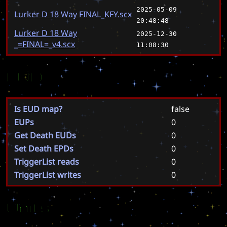
2025-05-09
Lurker D 18 Way FINAL_KFY.scx
20:48:48
Lurker D 18 Way
2025-12-30
_=FINAL=_v4.scx
11:08:30
EUD
Is EUD map?
false
EUPs
0
Get Death EUDs
0
Set Death EPDs
0
TriggerList reads
0
TriggerList writes
0
Units