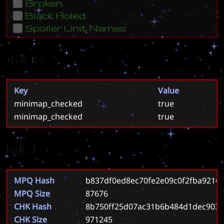
Broken
Black Holed
Spoiler Unit Names
Tags
Key
Value
minimap_checked
true
minimap_checked
true
Meta
MPQ Hash
b837df0ed8ec70fe2e09c0f2fba9216
MPQ Size
87676
CHK Hash
8b750ff25d07ac31b6b484d1dec903
CHK Size
971245