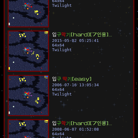
64
x
64
Twilight
입
구
막
기
[
h
a
r
d
]
[
7
인
용
]
.
.
.
2015-05-02 05:25:41
64
x
64
Twilight
입
구
막
기
[
e
a
s
y
]
2006-07-16 13:05:34
64
x
64
Twilight
입
구
막
기
[
h
a
r
d
]
[
7
인
용
]
.
.
.
2008-06-07 01:52:08
64
x
64