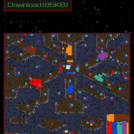
Download
(
85
KB)
Minimap