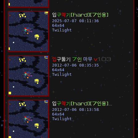
입
구
막
기
[
h
a
r
d
]
[
7
인
용
]
2025-07-07 08:11:36
64
x
64
Twilight
입
구
뚫
기
7
인
마
무
v
1
.
0
3
2012-07-06 08:35:35
64
x
64
Twilight
입
구
막
기
[
h
a
r
d
]
[
7
인
용
]
.
.
.
2012-07-06 08:13:58
64
x
64
Twilight