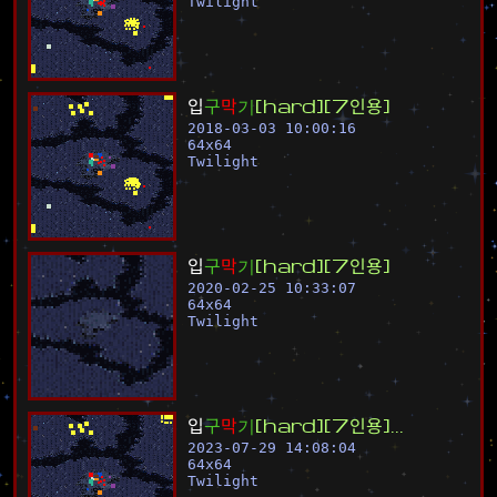
Twilight
입
구
막
기
[
h
a
r
d
]
[
7
인
용
]
2018-03-03 10:00:16
64
x
64
Twilight
입
구
막
기
[
h
a
r
d
]
[
7
인
용
]
2020-02-25 10:33:07
64
x
64
Twilight
입
구
막
기
[
h
a
r
d
]
[
7
인
용
]
.
.
.
2023-07-29 14:08:04
64
x
64
Twilight