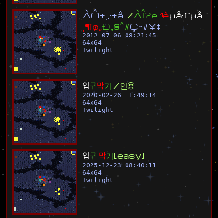
À
Ô
±
¸
¸
·
±
â
7
À
Î
¿
ë
¹
è
µ
å
·
£
µ
å
¸
¶
ø
„
Ð
„
§
ˆ
#
Ç
~
#
¥
‡
2012-07-06 08:21:45
64
x
64
Twilight
입
구
막
기
7
인
용
2020-02-26 11:49:14
64
x
64
Twilight
입
구
막
기
[
e
a
s
y
]
2025-12-23 08:40:11
64
x
64
Twilight