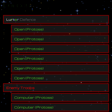
Forces
L
u
r
k
e
r
D
e
f
e
n
c
e
Open
(
Protoss
)
Open
(
Protoss
)
Open
(
Protoss
)
Open
(
Protoss
)
Open
(
Protoss
)
Open
(
Protoss
)
E
n
e
m
y
T
r
o
o
p
s
Computer
(
Protoss
)
Computer
(
Protoss
)