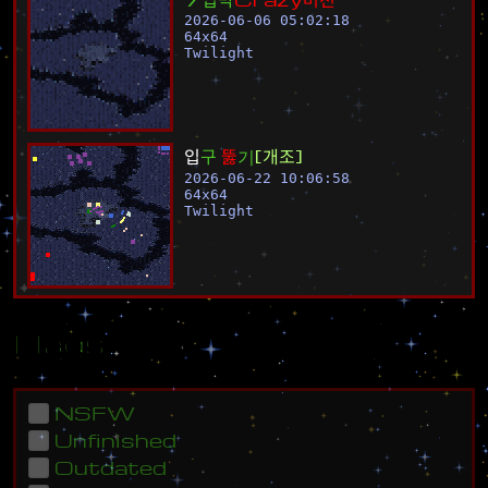
2026-06-06 05:02:18
64
x
64
Twilight
입
구
뚫
기
[
개
조
]
2026-06-22 10:06:58
64
x
64
Twilight
Flags
NSFW
Unfinished
Outdated