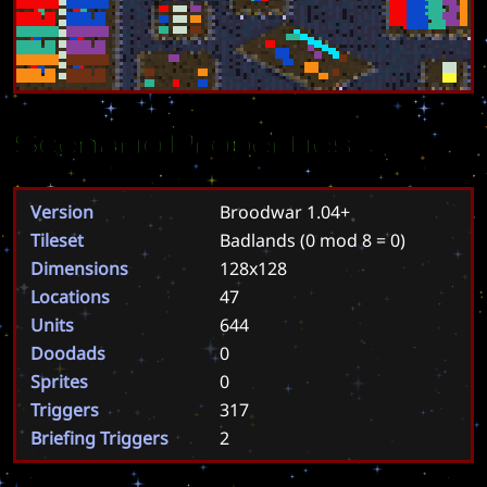
Scenario Properties
Version
Broodwar 1.04+
Tileset
Badlands
(0 mod 8 = 0)
Dimensions
128x128
Locations
47
Units
644
Doodads
0
Sprites
0
Triggers
317
Briefing Triggers
2