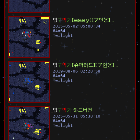
입
구
막
기
[
e
a
s
y
]
[
7
인
용
]
.
.
.
2015-05-02 05:00:34
64
x
64
Twilight
입
구
막
기
[
슈
퍼
하
드
]
[
7
인
용
]
.
.
.
2019-08-06 02:28:58
64
x
64
Twilight
입
구
막
기
하
드
버
젼
2025-05-31 05:38:10
64
x
64
Twilight